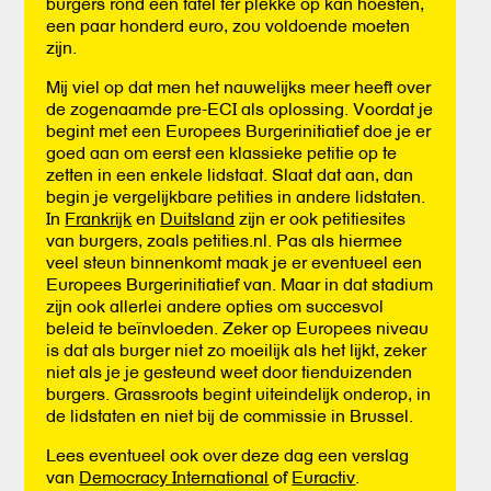
burgers rond een tafel ter plekke op kan hoesten,
een paar honderd euro, zou voldoende moeten
zijn.
Mij viel op dat men het nauwelijks meer heeft over
de zogenaamde pre-ECI als oplossing. Voordat je
begint met een Europees Burgerinitiatief doe je er
goed aan om eerst een klassieke petitie op te
zetten in een enkele lidstaat. Slaat dat aan, dan
begin je vergelijkbare petities in andere lidstaten.
In
Frankrijk
en
Duitsland
zijn er ook petitiesites
van burgers, zoals petities.nl. Pas als hiermee
veel steun binnenkomt maak je er eventueel een
Europees Burgerinitiatief van. Maar in dat stadium
zijn ook allerlei andere opties om succesvol
beleid te beïnvloeden. Zeker op Europees niveau
is dat als burger niet zo moeilijk als het lijkt, zeker
niet als je je gesteund weet door tienduizenden
burgers. Grassroots begint uiteindelijk onderop, in
de lidstaten en niet bij de commissie in Brussel.
Lees eventueel ook over deze dag een verslag
van
Democracy International
of
Euractiv
.