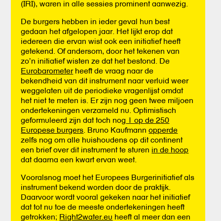
(IRI), waren in alle sessies prominent aanwezig.
De burgers hebben in ieder geval hun best
gedaan het afgelopen jaar. Het lijkt erop dat
iedereen die ervan wist ook een initiatief heeft
getekend. Of andersom, door het tekenen van
zo’n initiatief wisten ze dat het bestond. De
Eurobarometer
heeft de vraag naar de
bekendheid van dit instrument naar verluid weer
weggelaten uit de periodieke vragenlijst omdat
het niet te meten is. Er zijn nog geen twee miljoen
ondertekeningen verzameld nu. Optimistisch
geformuleerd zijn dat toch nog
1 op de 250
Europese burgers
. Bruno Kaufmann
opperde
zelfs nog om alle huishoudens op dit continent
een brief over dit instrument te sturen
in de hoop
dat daarna een kwart ervan weet.
Vooralsnog moet het Europees Burgerinitiatief als
instrument bekend worden door de praktijk.
Daarvoor wordt vooral gekeken naar het initiatief
dat tot nu toe de meeste ondertekeningen heeft
getrokken;
Right2water.eu
heeft al meer dan een