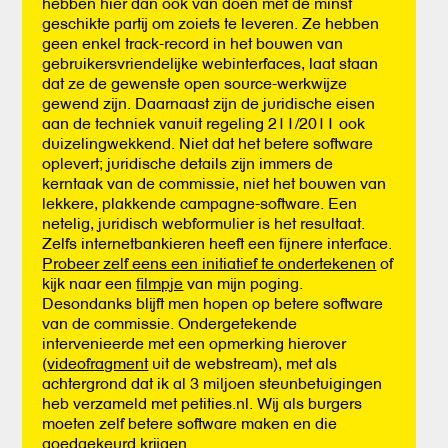
hebben hier dan ook van doen met de minst
geschikte partij om zoiets te leveren. Ze hebben
geen enkel track-record in het bouwen van
gebruikersvriendelijke webinterfaces, laat staan
dat ze de gewenste open source-werkwijze
gewend zijn. Daarnaast zijn de juridische eisen
aan de techniek vanuit regeling 211/2011 ook
duizelingwekkend. Niet dat het betere software
oplevert; juridische details zijn immers de
kerntaak van de commissie, niet het bouwen van
lekkere, plakkende campagne-software. Een
netelig, juridisch webformulier is het resultaat.
Zelfs internetbankieren heeft een fijnere interface.
Probeer zelf eens een initiatief te ondertekenen
of
kijk naar een
filmpje
van mijn poging.
Desondanks blijft men hopen op betere software
van de commissie. Ondergetekende
intervenieerde met een opmerking hierover
(
videofragment
uit de webstream), met als
achtergrond dat ik al 3 miljoen steunbetuigingen
heb verzameld met petities.nl. Wij als burgers
moeten zelf betere software maken en die
goedgekeurd krijgen.