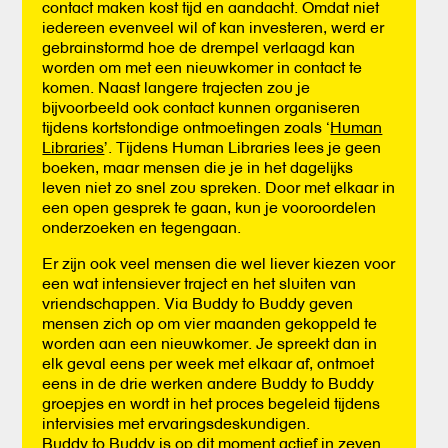
contact maken kost tijd en aandacht. Omdat niet
iedereen evenveel wil of kan investeren, werd er
gebrainstormd hoe de drempel verlaagd kan
worden om met een nieuwkomer in contact te
komen. Naast langere trajecten zou je
bijvoorbeeld ook contact kunnen organiseren
tijdens kortstondige ontmoetingen zoals ‘
Human
Libraries
’. Tijdens Human Libraries lees je geen
boeken, maar mensen die je in het dagelijks
leven niet zo snel zou spreken. Door met elkaar in
een open gesprek te gaan, kun je vooroordelen
onderzoeken en tegengaan.
Er zijn ook veel mensen die wel liever kiezen voor
een wat intensiever traject en het sluiten van
vriendschappen. Via Buddy to Buddy geven
mensen zich op om vier maanden gekoppeld te
worden aan een nieuwkomer. Je spreekt dan in
elk geval eens per week met elkaar af, ontmoet
eens in de drie werken andere Buddy to Buddy
groepjes en wordt in het proces begeleid tijdens
intervisies met ervaringsdeskundigen.
Buddy to Buddy is op dit moment actief in zeven