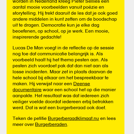
worden in Nederland kreeg Pieter Sellies een
aantal mooie voorbeelden vanuit poëzie en
storytelling. Hij trekt daaruit de les dat je ook goed
andere middelen in kunt zetten om de boodschap
uit te dragen. Democratie kun je elke dag
beoefenen, op school, op je werk. Een mooie,
inspirerende gedachte!
Lucas De Man voegt in de reflectie op de sessie
nog toe dat communicatie belangrijk is. Als
voorbeeld haalt hij het thema pesten aan. Als
pesten zich voordoet pak dat dan niet aan als
losse incidenten. Maar zet in plaats daarvan de
hele school bij elkaar om het bespreekbaar te
maken. Hij verwijst naar een
Deense
documentaire
waar een school het op die manier
aanpakte. Het resultaat was dat iedereen zich
veiliger voelde doordat iedereen erbij betrokken
werd. Dat is wat een burgerberaad ook doet.
Teken de petitie
Burgerberaadklimaat.nu
en lees
meer over
Burgerberaden
.